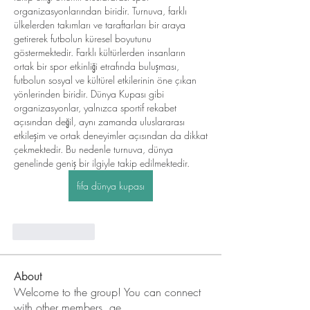
organizasyonlarından biridir. Turnuva, farklı 
ülkelerden takımları ve taraftarları bir araya 
getirerek futbolun küresel boyutunu 
göstermektedir. Farklı kültürlerden insanların 
ortak bir spor etkinliği etrafında buluşması, 
futbolun sosyal ve kültürel etkilerinin öne çıkan 
yönlerinden biridir. Dünya Kupası gibi 
organizasyonlar, yalnızca sportif rekabet 
açısından değil, aynı zamanda uluslararası 
etkileşim ve ortak deneyimler açısından da dikkat 
çekmektedir. Bu nedenle turnuva, dünya 
genelinde geniş bir ilgiyle takip edilmektedir. 
fifa dünya kupası
Like
Reply
About
Welcome to the group! You can connect
with other members, ge
...