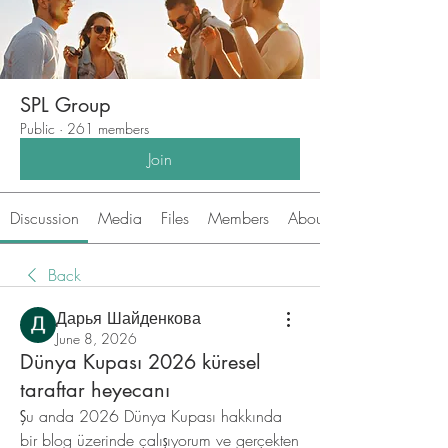
SPL Group
Public
·
261 members
Join
Discussion
Media
Files
Members
About
Back
Дарья Шайденкова
June 8, 2026
Dünya Kupası 2026 küresel
taraftar heyecanı
Şu anda 2026 Dünya Kupası hakkında 
bir blog üzerinde çalışıyorum ve gerçekten 