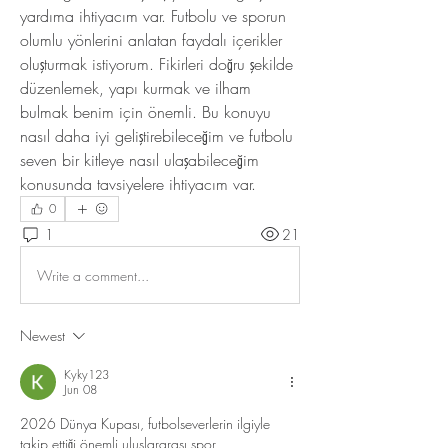
yardıma ihtiyacım var. Futbolu ve sporun 
olumlu yönlerini anlatan faydalı içerikler 
oluşturmak istiyorum. Fikirleri doğru şekilde 
düzenlemek, yapı kurmak ve ilham 
bulmak benim için önemli. Bu konuyu 
nasıl daha iyi geliştirebileceğim ve futbolu 
seven bir kitleye nasıl ulaşabileceğim 
konusunda tavsiyelere ihtiyacım var.
0
1
21
Write a comment...
Newest
Kyky123
Jun 08
2026 Dünya Kupası, futbolseverlerin ilgiyle 
takip ettiği önemli uluslararası spor 