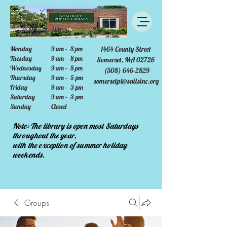
Monday
9 am - 8 pm
1464 County Street
Tuesday
9 am - 8 pm
Somerset, MA 02726
Wednesday
9 am - 8 pm
(508) 646-2829
Thursday
9 am - 5 pm
somersetpl@sailsinc.org
Friday
9 am - 3 pm
Saturday
9 am - 3 pm
Sunday
Closed
Note: The library is open most Saturdays
throughout the year,
with the exception of summer holiday
weekends.
Groups